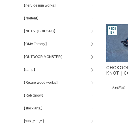
【neru design works】
【Nortent】
【NUTS（BRIESTA)】
【OMA Factory】
【OUTDOOR MONSTER】
CHOKOO
【ramp】
KNOT｜C
【Re:gro wood work's】
入荷未定
【Rob Snow】
【stock arts.】
【turk ターク】