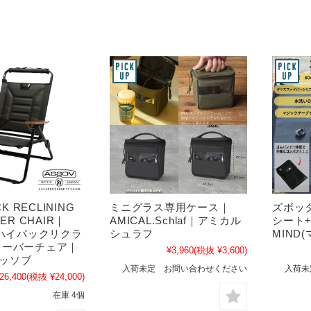
CK RECLINING
ミニグラス専用ケース｜
ズボッ
ER CHAIR｜
AMICAL.Schlaf｜アミカル
シート
｜ハイバックリクラ
シュラフ
MIND
ローバーチェア｜
¥3,960
(税抜 ¥3,600)
アッソブ
入荷未定 お問い合わせください
入荷未
26,400
(税抜 ¥24,000)
在庫 4個