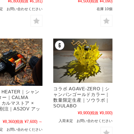
¥6,800
(税抜 ¥6,181)
¥4,500
(税抜 ¥4,090)
定 お問い合わせください
在庫 10個
コラボ AGAVE-ZERO｜シ
K HEATER｜シャン
ャンパンゴールドカラー｜
ー｜CALMA
数量限定生産｜ソウラボ｜
E カルマストア ×
SOULABO
V別注｜AS2OV アッ
¥9,900
(税抜 ¥9,000)
入荷未定 お問い合わせください
¥8,360
(税抜 ¥7,600)
～
定 お問い合わせください