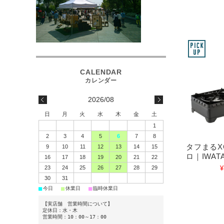
2026/08
日
月
火
水
木
金
土
1
2
3
4
5
6
7
8
タフまるX
9
10
11
12
13
14
15
ロ｜IWATA
16
17
18
19
20
21
22
23
24
25
26
27
28
29
¥
30
31
■
■
■
今日
休業日
臨時休業日
【実店舗 営業時間について】
定休日：水・木
営業時間：10：00～17：00