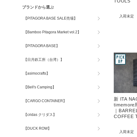
TOOLS
ブランドから選ぶ
入荷未定
【PITAGORA BASE SALE売場】
【Bamboo Pitagora Market vol.2】
【PITAGORA BASE】
【日月鉄工所（台湾）】
【asimocrafts】
【Bell's Camping】
新 ITA NA
【CARGO CONTAINER】
timemor
｜BARRE
【cridas クリダス】
COFFEE 
【DUCK ROW】
入荷未定