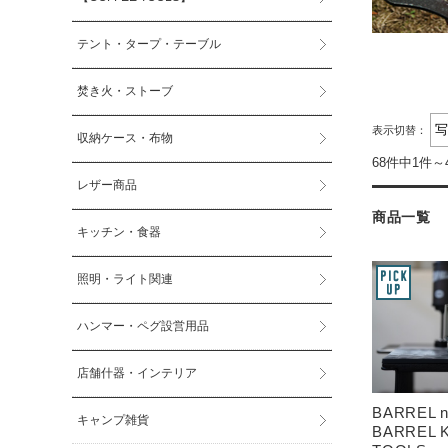
テント・タープ・テーブル
焚き火・ストーブ
表示切替：
収納ケース・布物
68件中1件～
レザー商品
商品一覧
キッチン・食器
照明・ライト関連
ハンマー・ペグ設営用品
店舗什器・インテリア
BARREL n
キャンプ雑貨
BARREL 