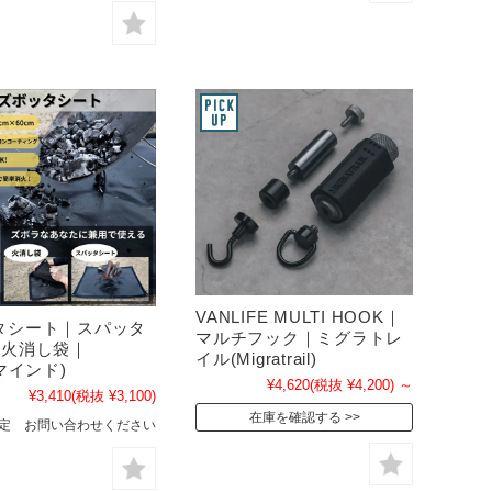
VANLIFE MULTI HOOK｜
タシート｜スパッタ
マルチフック｜ミグラトレ
+火消し袋｜
イル(Migratrail)
(マインド)
¥4,620
(税抜 ¥4,200)
～
¥3,410
(税抜 ¥3,100)
在庫を確認する
定 お問い合わせください