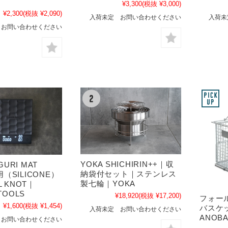
¥3,300
(税抜 ¥3,000)
¥2,300
(税抜 ¥2,090)
入荷未定 お問い合わせください
入荷未
 お問い合わせください
YOKA SHICHIRIN++｜収
GURI MAT
納袋付セット｜ステンレス
e用（SILICONE）
製七輪｜YOKA
L KNOT｜
TOOLS
¥18,920
(税抜 ¥17,200)
フォー
¥1,600
(税抜 ¥1,454)
バスケッ
入荷未定 お問い合わせください
ANOB
 お問い合わせください