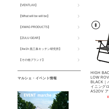
【VENTLAX】
【What will be will be】
【XWAG PRODUCTS】
【ZULU GEAR】
【4w1h 燕三条キッチン研究所】
【その他ブランド】
HIGH BA
LOW ROV
マルシェ・イベント情報
BLACK
イニング
AS2OV 
¥