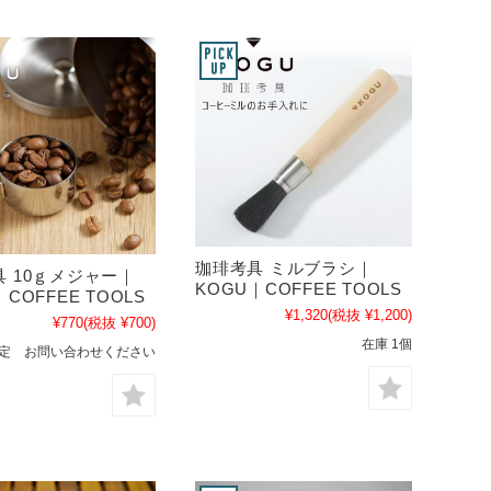
珈琲考具 ミルブラシ｜
 10ｇメジャー｜
KOGU｜COFFEE TOOLS
COFFEE TOOLS
¥1,320
(税抜 ¥1,200)
¥770
(税抜 ¥700)
在庫 1個
定 お問い合わせください