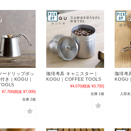
ツードリップポッ
珈琲考具 キャニスター｜
珈琲考具
タ付き｜KOGU｜
KOGU｜COFFEE TOOLS
KOGU｜
TOOLS
¥4,070
(税抜 ¥3,700)
¥7,700
(税抜 ¥7,000)
在庫 1個
入荷未
在庫 2個