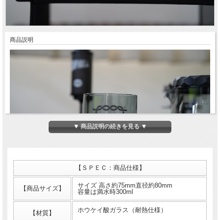
商品説明
▼ 商品説明の続きを見る ▼
【ＳＰＥＣ：商品仕様】
サイズ 高さ約75mm直径約80mm
【商品サイズ】
容量は満水時300ml
BARREL no Glass
ホウケイ酸ガラス（耐熱仕様）
【材質】
たっぷり入ってグレーで軽くてスタッキング出来るアイスコーヒー用のグラスで