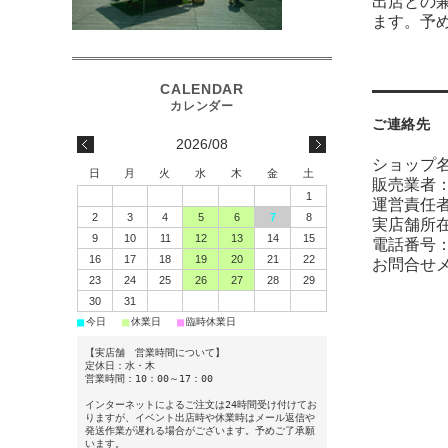
出店との
ます。予
ご連絡先
2026/08
ショップ
日
月
火
水
木
金
土
販売業者
1
運営責任者
2
3
4
5
6
7
8
実店舗所在
9
10
11
12
13
14
15
電話番号：09
16
17
18
19
20
21
22
お問合せ
23
24
25
26
27
28
29
30
31
■
■
■
今日
休業日
臨時休業日
【実店舗 営業時間について】
定休日：水・木
営業時間：10：00～17：00
インターネットによるご注文は24時間受け付けてお
りますが、イベント出店時や休業時はメール返信や
発送作業が遅れる場合がございます。予めご了承願
います。