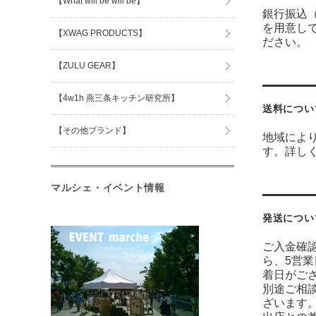
【What will be will be】
銀行振込
を用意し
【XWAG PRODUCTS】
ださい。
【ZULU GEAR】
【4w1h 燕三条キッチン研究所】
送料につい
【その他ブランド】
地域によ
す。詳し
マルシェ・イベント情報
発送につい
ご入金確
ら、5営
着日がご
別途ご相
ざいます