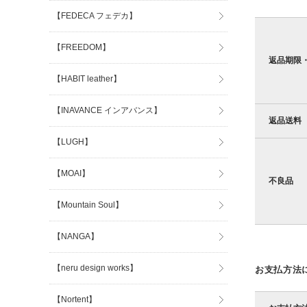
【FEDECA フェデカ】
【FREEDOM】
返品期限
【HABIT leather】
【INAVANCE インアバンス】
返品送料
【LUGH】
【MOAI】
不良品
【Mountain Soul】
【NANGA】
【neru design works】
お支払方法
【Nortent】