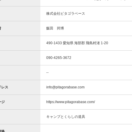
株式会社ピタゴラベース
者
飯田 邦博
490-1433 愛知県 海部郡 飛島村渚 1-20
090-4265-3672
--
ドレス
info@pitagorabase.com
ージ
https://www.pitagorabase.com/
キャンプとくらしの道具
資格