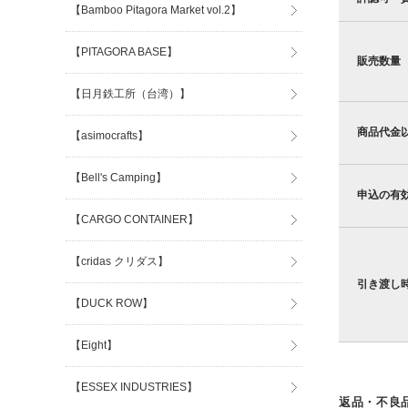
【Bamboo Pitagora Market vol.2】
【PITAGORA BASE】
販売数量
【日月鉄工所（台湾）】
商品代金
【asimocrafts】
【Bell's Camping】
申込の有
【CARGO CONTAINER】
【cridas クリダス】
引き渡し
【DUCK ROW】
【Eight】
【ESSEX INDUSTRIES】
返品・不良