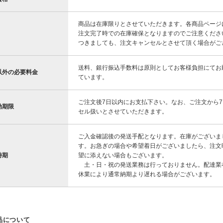
商品は在庫限りとさせていただきます。各商品ページ
注文完了時での在庫確保となりますのでご注意くださ
つきましても、注文キャンセルとさせて頂く場合がご
送料、銀行振込手数料は原則としてお客様負担にてお
以外の必要料金
ています。
ご注文後7日以内にお支払下さい。なお、ご注文から
効期限
セル扱いとさせていただきます。
ご入金確認後の発送手配となります。在庫がございま
す。お急ぎの場合や希望着日がございましたら、注文
時期
望に添えない場合もございます。
土・日・祝の発送業務は行っておりません。配達業
休業により通常納期より遅れる場合がございます。
品について