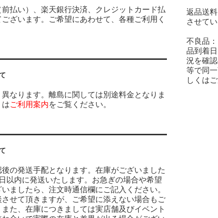
（前払い）、楽天銀行決済、クレジットカード払
返品送料
てございます。ご希望にあわせて、各種ご利用く
させてい
不良品：
品到着日
況を確認
等で同一
て
しくはご
り異なります。離島に関しては別途料金となりま
くは
ご利用案内
をご覧ください。
て
認後の発送手配となります。在庫がございました
業日以内に発送いたします。お急ぎの場合や希望
ざいましたら、注文時通信欄にご記入ください。
談させて頂きますが、ご希望に添えない場合もご
。また、在庫につきましては実店舗及びイベント