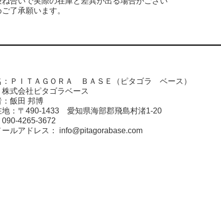
兼ね合いで実際の在庫と差異が出る場合がござい
めご了承願います。
名：ＰＩＴＡＧＯＲＡ ＢＡＳＥ（ピタゴラ ベース）
：株式会社ピタゴラベース
：飯田 邦博
地：〒490-1433 愛知県海部郡飛島村渚1-20
0-4265-3672
メールアドレス：
info@pitagorabase.com