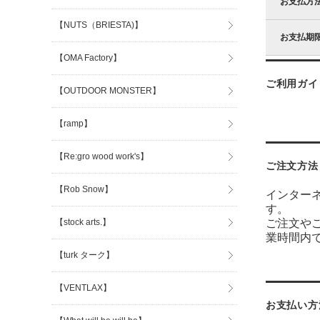
お支払方
【NUTS（BRIESTA)】
お支払期
【OMA Factory】
ご利用ガイ
【OUTDOOR MONSTER】
【ramp】
【Re:gro wood work's】
ご注文方法
【Rob Snow】
インター
す。
【stock arts.】
ご注文や
業時間内
【turk ターク】
【VENTLAX】
お支払い方