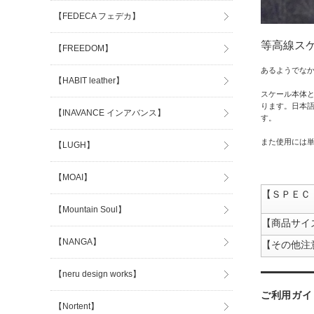
【FEDECA フェデカ】
等高線ス
【FREEDOM】
あるようでなか
【HABIT leather】
スケール本体
ります。日本
【INAVANCE インアバンス】
す。
また使用には単
【LUGH】
【MOAI】
【ＳＰＥＣ
【Mountain Soul】
【商品サイ
【NANGA】
【その他注
【neru design works】
ご利用ガイ
【Nortent】