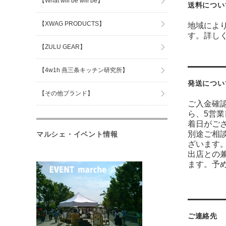
【What will be will be】
送料につい
【XWAG PRODUCTS】
地域によ
す。詳し
【ZULU GEAR】
【4w1h 燕三条キッチン研究所】
発送につい
【その他ブランド】
ご入金確
ら、5営
着日がご
別途ご相
マルシェ・イベント情報
ざいます
出店との
ます。予
ご連絡先