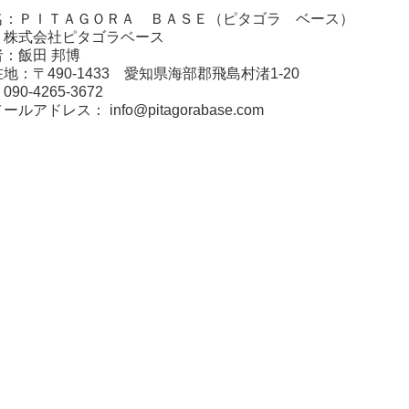
名：ＰＩＴＡＧＯＲＡ ＢＡＳＥ（ピタゴラ ベース）
：株式会社ピタゴラベース
：飯田 邦博
地：〒490-1433 愛知県海部郡飛島村渚1-20
0-4265-3672
メールアドレス：
info@pitagorabase.com