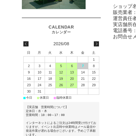
ショップ
販売業者
運営責任者
実店舗所在
電話番号：09
お問合せ
2026/08
日
月
火
水
木
金
土
1
2
3
4
5
6
7
8
9
10
11
12
13
14
15
16
17
18
19
20
21
22
23
24
25
26
27
28
29
30
31
■
■
■
今日
休業日
臨時休業日
【実店舗 営業時間について】
定休日：水・木
営業時間：10：00～17：00
インターネットによるご注文は24時間受け付けてお
りますが、イベント出店時や休業時はメール返信や
発送作業が遅れる場合がございます。予めご了承願
います。