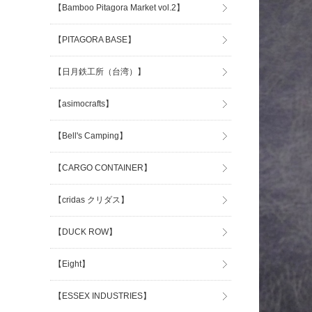
【Bamboo Pitagora Market vol.2】
【PITAGORA BASE】
【日月鉄工所（台湾）】
【asimocrafts】
【Bell's Camping】
【CARGO CONTAINER】
【cridas クリダス】
【DUCK ROW】
【Eight】
【ESSEX INDUSTRIES】