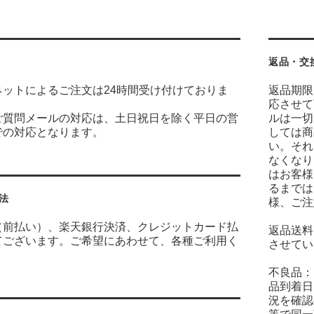
返品・交
ネットによるご注文は24時間受け付けておりま
返品期限
応させて
ご質問メールの対応は、土日祝日を除く平日の営
ルは一切
での対応となります。
しては商
い。それ
なくなり
はお客様
るまでは
法
様、ご注
（前払い）、楽天銀行決済、クレジットカード払
返品送料
てございます。ご希望にあわせて、各種ご利用く
させてい
不良品：
品到着日
況を確認