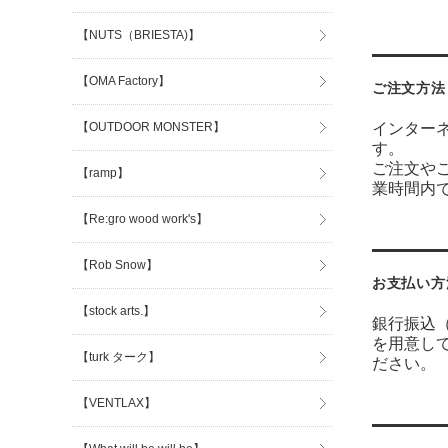
【NUTS（BRIESTA)】
【OMA Factory】
ご注文方法
【OUTDOOR MONSTER】
インター
す。
ご注文や
【ramp】
業時間内
【Re:gro wood work's】
【Rob Snow】
お支払い方
【stock arts.】
銀行振込
を用意し
【turk ターク】
ださい。
【VENTLAX】