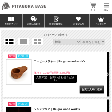
1 / 1ページ
（全4件）
NEW
PICK UP
コーヒーメジャー｜Re:gro wood work's
価格： 2,750円(税抜 2,500円)
～
入荷未定 お問い合わせくださ
い
NEW
PICK UP
シャンデリア｜Re:gro wood work's