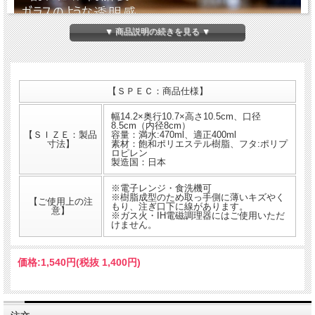
▼ 商品説明の続きを見る ▼
【ＳＰＥＣ：商品仕様】
幅14.2×奥行10.7×高さ10.5cm、口径
8.5cm（内径8cm）
【ＳＩＺＥ：製品
容量：満水:470ml、適正400ml
寸法】
素材：飽和ポリエステル樹脂、フタ:ポリプ
ロピレン
製造国：日本
※電子レンジ・食洗機可
※樹脂成型のため取っ手側に薄いキズやく
【ご使用上の注
もり、注ぎ口下に線があります。
意】
※ガス火・IH電磁調理器にはご使用いただ
けません。
珈琲考具 割れにくいサーバー 400ml
ガラスのように透き通った樹脂製コーヒーサーバー。耐久性に優れる「トライタ
価格:
1,540円
(税抜 1,400円)
ン」を使用しており、軽量で落としても割れにくいのが特長です。電子レンジ・食
洗機にも使用できます。注いだ量が分かりやすい目盛り付きで、注ぎ口は液だれし
にくい形状ですのでストレスフリーです。