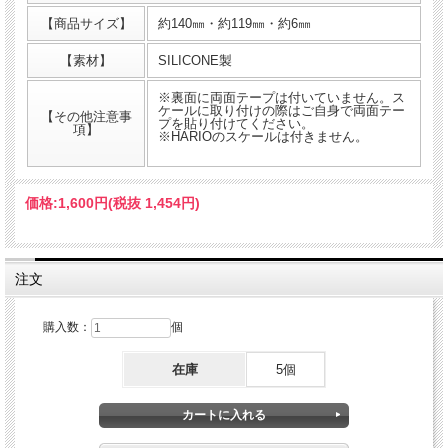
【商品サイズ】
約140㎜・約119㎜・約6㎜
新 ITA NAGURI MAT HARIO用（SILICONE）
【素材】
SILICONE製
3dプリンター 製ではなくSILICONE素材になりました。見た目は変わらず滑りづら
※裏面に両面テープは付いていません。ス
くなり反りもなくお求めやすくなりましたので買い換えの際などには是非よろしく
ケールに取り付けの際はご自身で両面テー
【その他注意事
お願いします。
プを貼り付けてください。
項】
※HARIOのスケールは付きません。
※裏面に両面テープは付いていません。スケールに取り付けの際はご自身で両面テ
ープを貼り付けてください。※HARIOのスケールは付きません。
価格:
1,600円
(税抜 1,454円)
注文
購入数：
個
在庫
5個