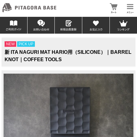
NEW
PICK UP
新 ITA NAGURI MAT HARIO用（SILICONE）｜BARREL
KNOT｜COFFEE TOOLS