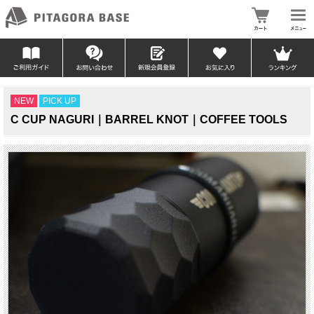
NEW
PICK UP
C CUP NAGURI｜BARREL KNOT｜COFFEE TOOLS