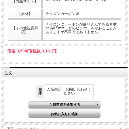
【商品サイズ】
C CUP NAGURI
【素材】
ナイロンカーボン製
COMANDANTEGRINDERのカスタム用取り換え粉受け。※画像の
COMANDANTEGRINDER本体とリストバンドは付きません。
ナイロンにカーボンが練り込んである素材
【その他注意事
の為0.5mmほどのピンホールがあることが
項】
ありますが不良ではありません。
価格:
3,500円
(税抜 3,181円)
注文
在
入荷未定 お問い合わせく
庫
ださい
返品についての詳細はこちら