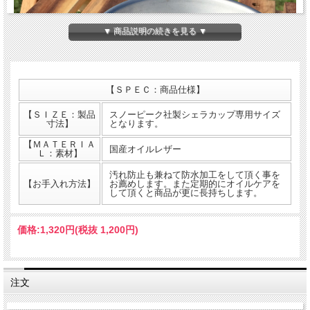
▼ 商品説明の続きを見る ▼
【ＳＰＥＣ：商品仕様】
【ＳＩＺＥ：製品
スノーピーク社製シェラカップ専用サイズ
寸法】
となります。
【ＭＡＴＥＲＩＡ
国産オイルレザー
Ｌ：素材】
汚れ防止も兼ねて防水加工をして頂く事を
【お手入れ方法】
お薦めします。また定期的にオイルケアを
して頂くと商品が更に長持ちします。
「What Will be Will be」スノーピークシェラカップハン
価格:
1,320円
(税抜 1,200円)
ドルカバーが新登場
ガレージブランド「What Will be Will be」のスノーピークシェラカップハンドル用
レザーカバーが新登場です。使い込むことによって変化する味わいが特徴です。
注文
レザーは天然素材の為、ロットや部位により表面表情や色にバラツキがあります。