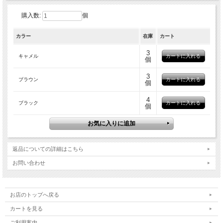
またバラ傷・トラ・虫さされ・血スジと呼ばれるイレギュラーな模様も含まれま
す。足場板同様素材の個性・デザインとしてご理解頂ければ幸いです。（程度の酷
購入数:
個
いものは除去済。）
カラー
在庫
カート
3
キャメル
個
3
ブラウン
個
4
ブラック
個
返品についての詳細はこちら
お問い合わせ
お店のトップへ戻る
カラーバリエーションは３色
カートを見る
ご利用案内