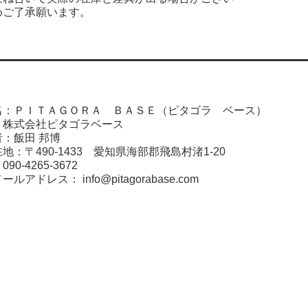
めご了承願います。
名：ＰＩＴＡＧＯＲＡ ＢＡＳＥ（ピタゴラ ベース）
：株式会社ピタゴラベース
：飯田 邦博
地：〒490-1433 愛知県海部郡飛島村渚1-20
0-4265-3672
メールアドレス：
info@pitagorabase.com