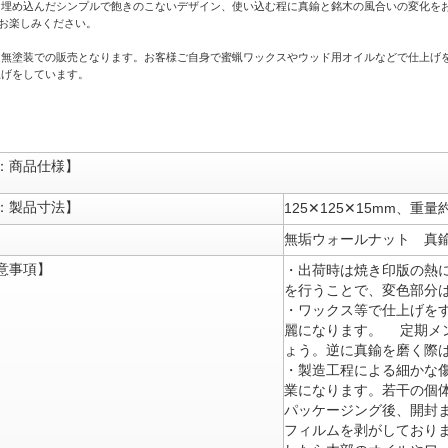
に埋め込んだシンプルで飽きのこないデザイン、使い込む程に真鍮と銘木の風合いの変化を
をお楽しみください。
は無塗装での販売となります。お客様ご自身で蜜蝋ワックスやウッド用オイルなどで仕上げ
上げをしています。
：商品仕様】
：製品寸法】
125✕125✕15mm、重量
無垢ウォールナット 真
意事項】
・出荷時は焼き印版の熱
を行うことで、変色部分
・ワックス等で仕上げを
麗になります。 定期メ
ょう。逆に真鍮を磨く際
・製造工程による細かな
業になります。若干の個
パッケージング後、開封
フィルムを剥がしており