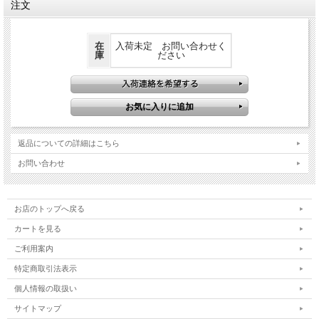
注文
Ono kezuru380
在
入荷未定 お問い合わせく
庫
ださい
ono kezuru380はono kezuruよりもひとまわり大きいハンドアックスです。通常の
ono kezuruは小型のため薪割りより焚き付けなどを作るのに適しています。片手で
振れる重さのハンドアックスとしてギリギリの重さで作ったono kezuru380ならキ
ャンプ場で使うくらいの薪であれば割ることができます。斧の刃はオリジナルで作
成しています。レザーカバーと収納袋付き。
返品についての詳細はこちら
お問い合わせ
お店のトップへ戻る
カートを見る
ご利用案内
特定商取引法表示
個人情報の取扱い
サイトマップ