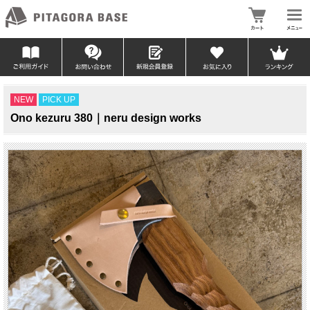
NEW
PICK UP
Ono kezuru 380｜neru design works