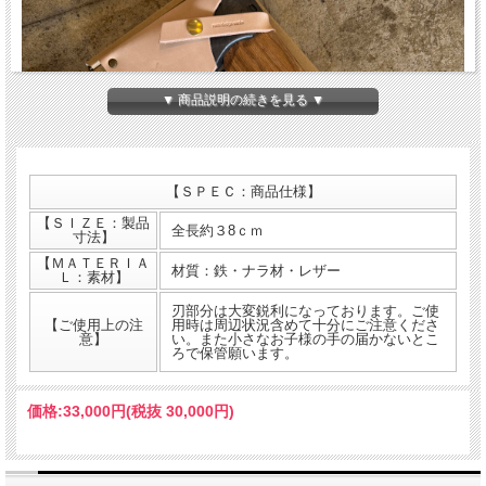
▼ 商品説明の続きを見る ▼
【ＳＰＥＣ：商品仕様】
【ＳＩＺＥ：製品
全長約３8ｃｍ
寸法】
【ＭＡＴＥＲＩＡ
材質：鉄・ナラ材・レザー
Ｌ：素材】
刃部分は大変鋭利になっております。ご使
【ご使用上の注
用時は周辺状況含めて十分にご注意くださ
意】
い。また小さなお子様の手の届かないとこ
ろで保管願います。
価格:
33,000円
(税抜 30,000円)