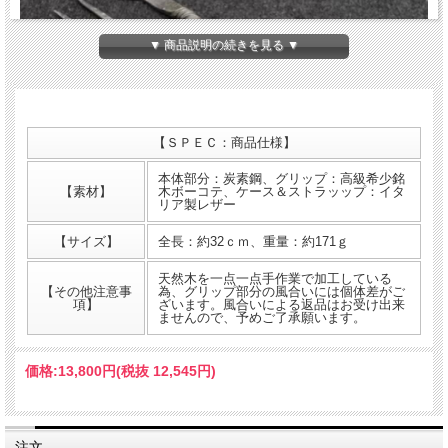
▼ 商品説明の続きを見る ▼
【ＳＰＥＣ：商品仕様】
本体部分：炭素鋼、グリップ：高級希少銘
【素材】
木ボーコテ、ケース＆ストラッップ：イタ
リア製レザー
【サイズ】
全長：約32ｃｍ、重量：約171ｇ
天然木を一点一点手作業で加工している
【その他注意事
為、グリップ部分の風合いには個体差がご
項】
ざいます。風合いによる返品はお受け出来
ませんので、予めご了承願います。
職人による手彫りグリップ
中国の新進気鋭のガレージブランド「Mountain soul」のバーベキューフォークで
価格:
13,800円
(税抜 12,545円)
す。グリップは硬く木目が特徴的なボーコテ材（別名：黄金檀）を使用し、熟練の
職人さんが一点一点手彫り加工をしています。フォーク部分も熟練の鍛冶職人が一
点一点叩き上げで作成しています。
注文