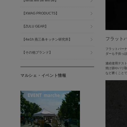
【What will be will be】
【XWAG PRODUCTS】
【ZULU GEAR】
フラット
【4w1h 燕三条キッチン研究所】
フラットバー
【その他ブランド】
ダーも子供っ
連続使用テス
焼け跡やバリ
など磨くこと
マルシェ・イベント情報