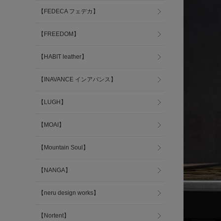
【FEDECA フェデカ】
【FREEDOM】
【HABIT leather】
【INAVANCE インアバンス】
【LUGH】
【MOAI】
【Mountain Soul】
【NANGA】
【neru design works】
【Nortent】