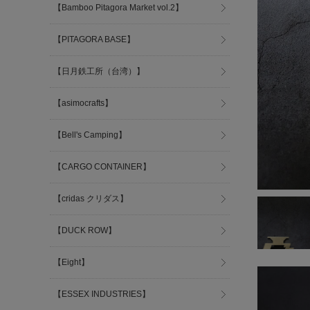
【Bamboo Pitagora Market vol.2】
【PITAGORA BASE】
【日月鉄工所（台湾）】
【asimocrafts】
【Bell's Camping】
【CARGO CONTAINER】
【cridas クリダス】
【DUCK ROW】
【Eight】
【ESSEX INDUSTRIES】