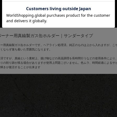
バーナー用真鍮製ガス缶ホルダー｜サンダータイプ
ナー用真鍮製ガス缶ホルダーです。ヘアライン処理済。純正のものは上から入れますが、こ
ぽくならず落ち着いた雰囲気になります。
ト済ですが、真鍮という素材上、揚げ物などの高温調理を長時間行うなどの使用条件により
取りの削り跡が残る場合がありますが使用上問題ございません。色ムラ、時間経過によるサ
で輝きが復活することが出来ます