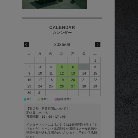
2026/08
日
月
火
水
木
金
土
1
2
3
4
5
6
7
8
9
10
11
12
13
14
15
16
17
18
19
20
21
22
23
24
25
26
27
28
29
30
31
■
■
■
今日
休業日
臨時休業日
【実店舗 営業時間について】
定休日：水・木
営業時間：10：00～17：00
インターネットによるご注文は24時間受け付けてお
りますが、イベント出店時や休業時はメール返信や
発送作業が遅れる場合がございます。予めご了承願
います。