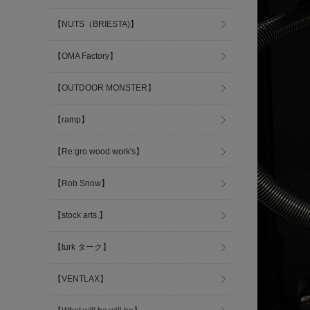
【NUTS（BRIESTA)】
【OMA Factory】
【OUTDOOR MONSTER】
【ramp】
【Re:gro wood work's】
【Rob Snow】
【stock arts.】
【turk ターク】
【VENTLAX】