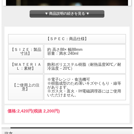
▼ 商品説明の続きを見る ▼
【ＳＰＥＣ：商品仕様】
【ＳＩＺＥ：製品
約 高さ88× 幅88mm
寸法】
容量：満水:240ml
【ＭＡＴＥＲＩＡ
飽和ポリエステル樹脂（耐熱温度90℃／耐
Ｌ：素材】
冷温度－20℃）
※電子レンジ・食洗機可
※樹脂成型のため薄いキズやくもり・線等
【ご使用上の注
があります。
意】
※ガス火・直火・IH電磁調理器にはご使用
いただけません。
FEDECA COFFEE SERVER STRON 750ml
ガラスのように透明なのに”われないダブルウォールグラス”です。原料樹脂に透明
価格:
2,420円
(税抜 2,200円)
で丈夫な新素材「トライタン」を採用し、ガラスのような透明性と割れにくさを両
立しています。食器洗い乾燥機にも対応しています。
※「割れない」という表現は、空の状態で底部分を下にし1mの高さからフローリ
注文
ング床へ落下する試験(社内基準)で破損しないことを表しています