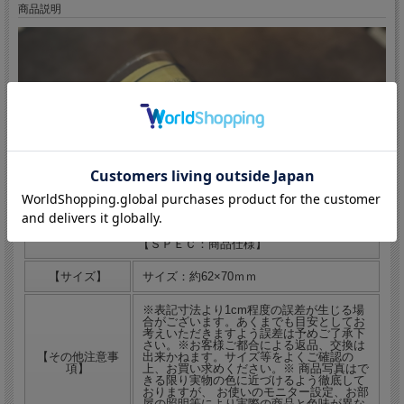
商品説明
▼ 商品説明の続きを見る ▼
【ＳＰＥＣ：商品仕様】
【サイズ】
サイズ：約62×70ｍｍ
※表記寸法より1cm程度の誤差が生じる場
合がございます。あくまでも目安としてお
考えいただきますよう誤差は予めご了承下
さい。※お客様ご都合による返品、交換は
【その他注意事
出来かねます。サイズ等をよくご確認の
項】
上、お買い求めください。※ 商品写真はで
きる限り実物の色に近づけるよう徹底して
おりますが、 お使いのモニター設定、お部
屋の照明等により実際の商品と色味が異な