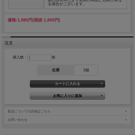
る場合がございます。
価格:
1,980円
(税抜 1,800円)
注文
ご当地ダックローベルクロワッペン
購入数：
個
Bamboo Pitagora Market vol.2 に合わせて、ご当地ダックローが登場しました！愛
知で鳥そしてビールと言えば、店主は手羽先しか思い浮かびません！！！そんなご
当地を代表する名物をオマージュして、幻のダックローが誕生したとかしないと
在庫
3個
か。（←ピタゴラ店主の勝手な妄想です。）
そして今回、幻のダックロー商品がが3種、数量限定生産となりました。どのアイ
テムも次回生産予定はございません。
２種類目はダクデパでも定番のベルクロワッペンです。ワッペン裏はベルクロのオ
スメスの両方ついている仕様となります。
返品についての詳細はこちら
お問い合わせ