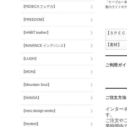
「ケーブル一本で
【FEDECA フェデカ】
数のライトやデ
【FREEDOM】
【HABIT leather】
【ＳＰＥＣ
【素材】
【INAVANCE インアバンス】
【LUGH】
ご利用ガイ
【MOAI】
【Mountain Soul】
ご注文方法
【NANGA】
インター
【neru design works】
す。
ご注文や
【Nortent】
業時間内