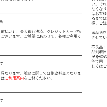
い。それ
なくなり
はお客様
るまでは
法
様、ご注
（前払い）、楽天銀行決済、クレジットカード払
返品送料
てございます。ご希望にあわせて、各種ご利用く
させてい
不良品：
品到着日
況を確認
等で同一
て
しくはご
り異なります。離島に関しては別途料金となりま
くは
ご利用案内
をご覧ください。
て