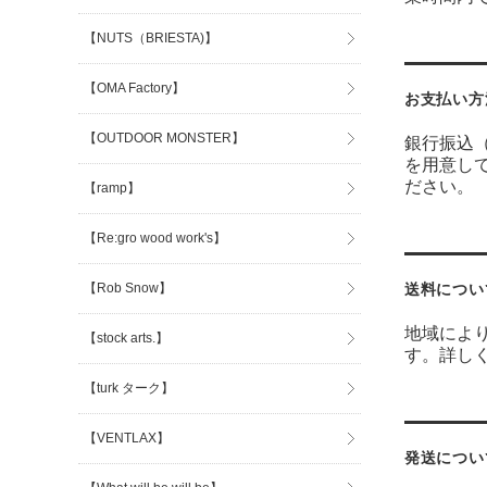
【NUTS（BRIESTA)】
【OMA Factory】
お支払い方
【OUTDOOR MONSTER】
銀行振込
を用意し
ださい。
【ramp】
【Re:gro wood work's】
【Rob Snow】
送料につい
地域によ
【stock arts.】
す。詳し
【turk ターク】
【VENTLAX】
発送につい