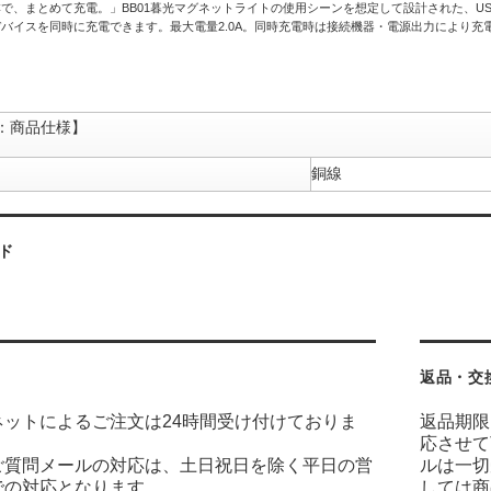
、まとめて充電。」BB01暮光マグネットライトの使用シーンを想定して設計された、USB-A t
バイスを同時に充電できます。最大電量2.0A。同時充電時は接続機器・電源出力により充
：商品仕様】
銅線
ド
返品・交
ネットによるご注文は24時間受け付けておりま
返品期限
応させて
ご質問メールの対応は、土日祝日を除く平日の営
ルは一切
での対応となります。
しては商