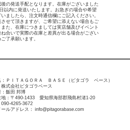
認後の発送手配となります。在庫がございました
業日以内に発送いたします。お急ぎの場合や希望
ざいましたら、注文時通信欄にご記入ください。
談させて頂きますが、ご希望に添えない場合もご
。また、在庫につきましては実店舗及びイベント
兼ね合いで実際の在庫と差異が出る場合がござい
めご了承願います。
名：ＰＩＴＡＧＯＲＡ ＢＡＳＥ（ピタゴラ ベース）
：株式会社ピタゴラベース
：飯田 邦博
地：〒490-1433 愛知県海部郡飛島村渚1-20
0-4265-3672
メールアドレス：
info@pitagorabase.com