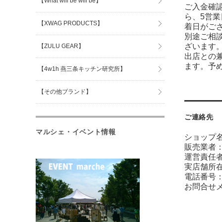
【What will be will be】
ご入金確
ら、5営
【XWAG PRODUCTS】
着日がご
別途ご相
ざいます
【ZULU GEAR】
出店との
ます。予
【4w1h 燕三条キッチン研究所】
【その他ブランド】
ご連絡先
マルシェ・イベント情報
ショップ
販売業者
運営責任者
実店舗所在
電話番号：09
お問合せ