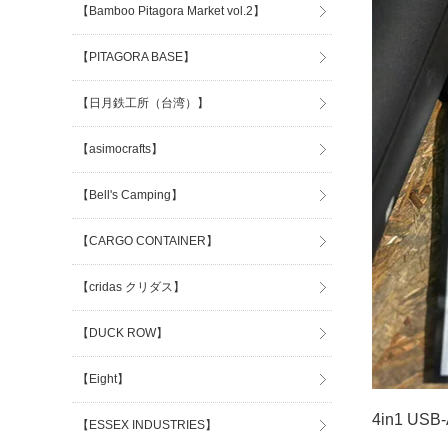
【Bamboo Pitagora Market vol.2】
【PITAGORA BASE】
【日月鉄工所（台湾）】
【asimocrafts】
【Bell's Camping】
【CARGO CONTAINER】
【cridas クリダス】
【DUCK ROW】
【Eight】
4in1 US
【ESSEX INDUSTRIES】